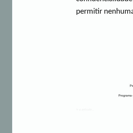
permitir nenhuma 
Ps
Programa d
Ir a artículo...