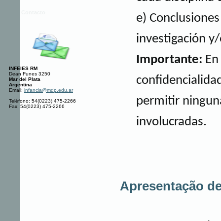
Contacto
e) Conclusiones
investigación y
Importante:
En 
INFEIES RM
Dean Funes 3250
confidencialida
Mar del Plata
Argentina
Email:
infancia@mdp.edu.ar
permitir ningun
Teléfono: 54(0223) 475-2266
Fax: 54(0223) 475-2266
involucradas.
Apresentação de