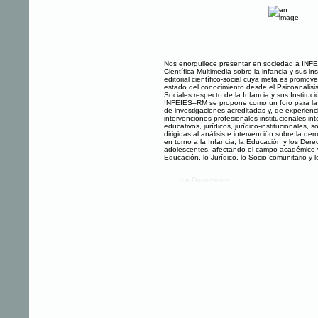
Nos enorgullece presentar en sociedad a INF
Científica Multimedia sobre la infancia y sus in
editorial científico-social cuya meta es promove
estado del conocimiento desde el Psicoanálisi
Sociales respecto de la Infancia y sus Instituci
INFEIES–RM se propone como un foro para la 
de investigaciones acreditadas y, de experienc
intervenciones profesionales institucionales int
educativos, jurídicos, jurídico-institucionales, s
dirigidas al análisis e intervención sobre la 
en torno a la Infancia, la Educación y los Dere
adolescentes, afectando el campo académico y
Educación, lo Jurídico, lo Socio-comunitario y lo
Ir a Documento...